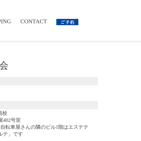
PING
CONTACT
会
西校
屋402号室
う自転車屋さんの隣のビル1階はエステテ
ルテ」です